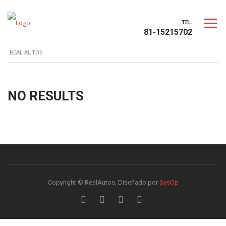
TEL.
81-15215702
REAL AUTOS
NO RESULTS
Copyright © RealAutos, Diseñado por
SysOp