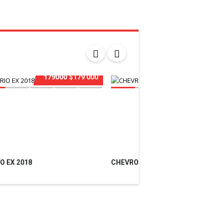
179000
164000
$179 000
$164 0
IO EX 2018
CHEVROLET EQUINOX LT 2016