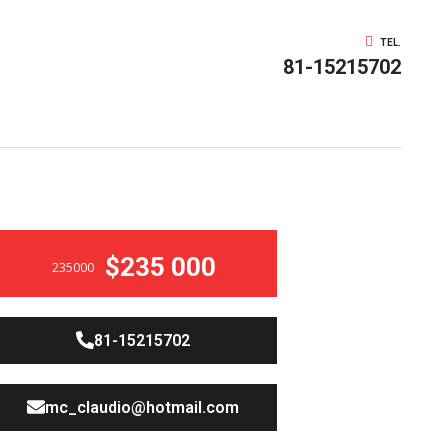
TEL.
81-15215702
$235 000
235000
81-15215702
mc_claudio@hotmail.com