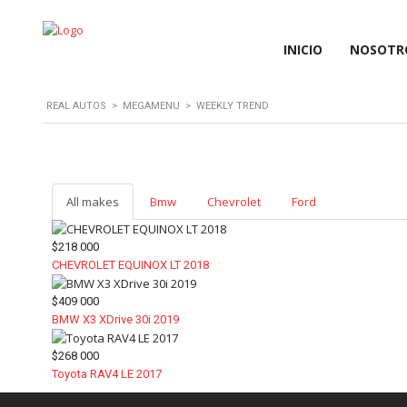
INICIO
NOSOTR
REAL AUTOS
>
MEGAMENU
>
WEEKLY TREND
All makes
Bmw
Chevrolet
Ford
$218 000
CHEVROLET EQUINOX LT 2018
$409 000
BMW X3 XDrive 30i 2019
$268 000
Toyota RAV4 LE 2017